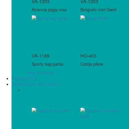
VA-1203
VA-1203
Alcancia piggy max
Bolígrafo mini Dwell
VA-1189
HO-403
Sporty bag garda
Cobija pillow
Más productos
PRODUCTOS
CATÁLOGOS VIRTUALES