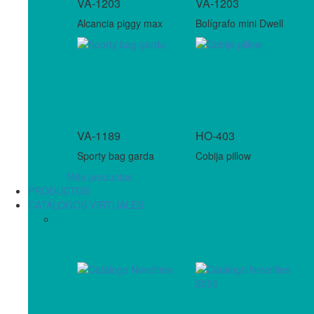
VA-1203
VA-1203
Alcancia piggy max
Bolígrafo mini Dwell
VA-1189
HO-403
Sporty bag garda
Cobija pillow
Más productos
PRODUCTOS
CATÁLOGOS VIRTUALES