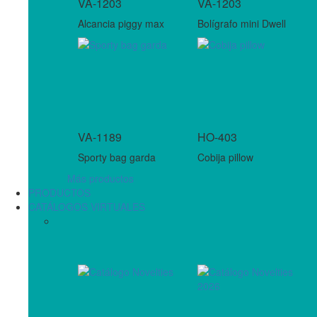
VA-1203
VA-1203
Alcancia piggy max
Bolígrafo mini Dwell
VA-1189
HO-403
Sporty bag garda
Cobija pillow
Más productos
PRODUCTOS
CATÁLOGOS VIRTUALES