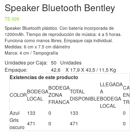
Speaker Bluetooth Bentley
TE-526
Speaker Bluetooth plástico. Con batería incorporada de
1200mAh. Tiempo de reproducción de música: 4 a 5 horas.
Funciona como manos libres. Empaque caja individual.
Medidas: 6 cm x 7.5 cm diámetro
Marca: 4 cm / Tampografía
Unidades por Caja:
50 Unidades
Empaque:
42,6 X 17,9 X 43,5 / 11,5 Kg
Existencias de este producto
LLEGADA
BODEGA
CANTI
BODEGA
TOTAL
A
COLOR
ZONA
EN
LOCAL
DISPONIBLE
BODEGA
FRANCA
TRÁNS
LOCAL
Azul
133
0
133
0
Gris
471
0
471
0
oscuro