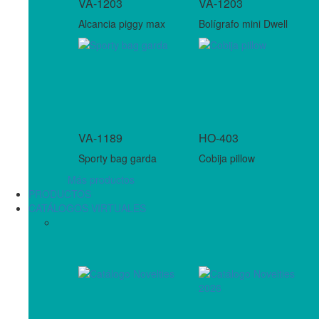
VA-1203
VA-1203
Alcancia piggy max
Bolígrafo mini Dwell
VA-1189
HO-403
Sporty bag garda
Cobija pillow
Más productos
PRODUCTOS
CATÁLOGOS VIRTUALES