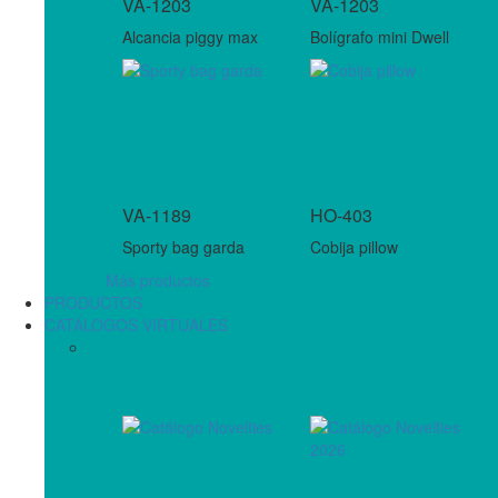
VA-1203
VA-1203
Alcancia piggy max
Bolígrafo mini Dwell
VA-1189
HO-403
Sporty bag garda
Cobija pillow
Más productos
PRODUCTOS
CATÁLOGOS VIRTUALES