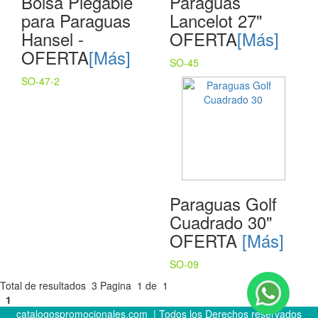
Bolsa Plegable
Paraguas
para Paraguas
Lancelot 27"
Hansel -
OFERTA
[Más]
OFERTA
[Más]
SO-45
SO-47-2
Paraguas Golf
Cuadrado 30"
OFERTA
[Más]
SO-09
Total de resultados
3
Pagina
1
de
1
1
catalogospromocionales.com | Todos los Derechos reservados