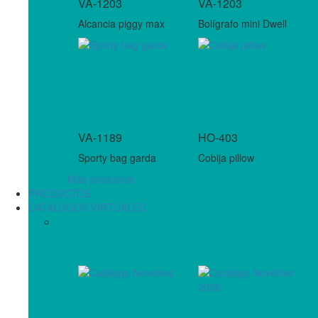
VA-1203
VA-1203
Alcancia piggy max
Bolígrafo mini Dwell
VA-1189
HO-403
Sporty bag garda
Cobija pillow
Más productos
PRODUCTOS
CATÁLOGOS VIRTUALES