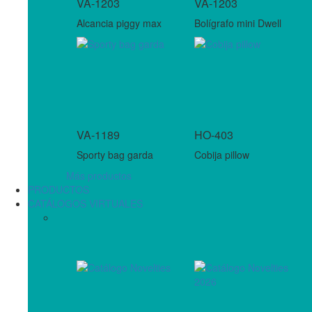
VA-1203
VA-1203
Alcancia piggy max
Bolígrafo mini Dwell
VA-1189
HO-403
Sporty bag garda
Cobija pillow
Más productos
PRODUCTOS
CATÁLOGOS VIRTUALES