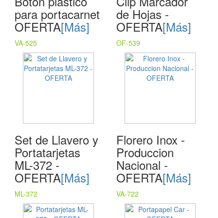
Botón plástico
Clip Marcador
para portacarnet
de Hojas -
OFERTA
[Más]
OFERTA
[Más]
VA-525
OF-539
Set de Llavero y
Florero Inox -
Portatarjetas
Produccion
ML-372 -
Nacional -
OFERTA
[Más]
OFERTA
[Más]
ML-372
VA-722