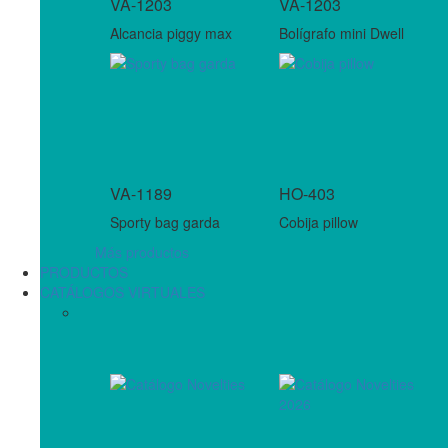
VA-1203
VA-1203
Alcancia piggy max
Bolígrafo mini Dwell
VA-1189
HO-403
Sporty bag garda
Cobija pillow
Más productos
PRODUCTOS
CATÁLOGOS VIRTUALES