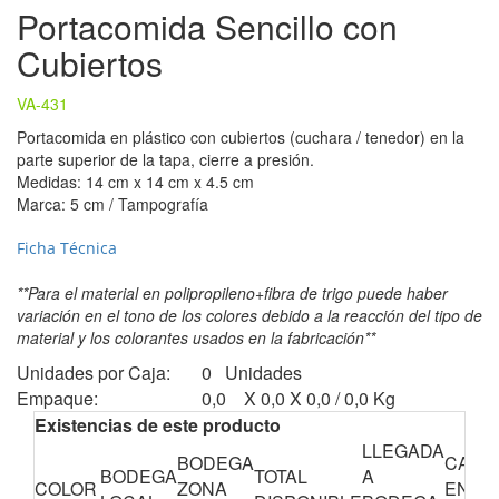
Portacomida Sencillo con
Cubiertos
VA-431
Portacomida en plástico con cubiertos (cuchara / tenedor) en la
parte superior de la tapa, cierre a presión.
Medidas: 14 cm x 14 cm x 4.5 cm
Marca: 5 cm / Tampografía
Ficha Técnica
**Para el material en polipropileno+fibra de trigo puede haber
variación en el tono de los colores debido a la reacción del tipo de
material y los colorantes usados en la fabricación**
Unidades por Caja:
0 Unidades
Empaque:
0,0 X 0,0 X 0,0 / 0,0 Kg
Existencias de este producto
LLEGADA
BODEGA
CANT
BODEGA
TOTAL
A
COLOR
ZONA
EN