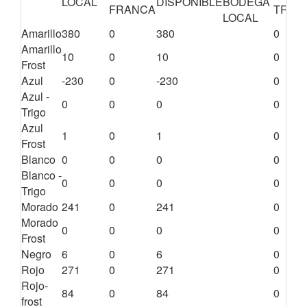
LOCAL
DISPONIBLE
BODEGA
FRANCA
TRÁN
LOCAL
Amarillo
380
0
380
0
Amarillo
10
0
10
0
Frost
Azul
-230
0
-230
0
Azul -
0
0
0
0
Trigo
Azul
1
0
1
0
Frost
Blanco
0
0
0
0
Blanco -
0
0
0
0
Trigo
Morado
241
0
241
0
Morado
0
0
0
0
Frost
Negro
6
0
6
0
Rojo
271
0
271
0
Rojo-
84
0
84
0
frost