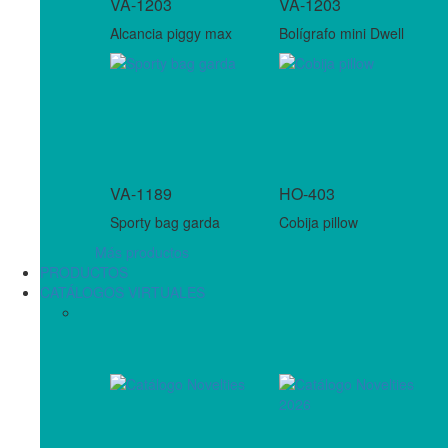
VA-1203
VA-1203
Alcancia piggy max
Bolígrafo mini Dwell
VA-1189
HO-403
Sporty bag garda
Cobija pillow
Más productos
PRODUCTOS
CATÁLOGOS VIRTUALES