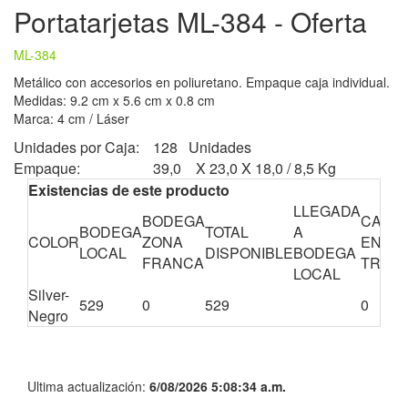
Portatarjetas ML-384 - Oferta
ML-384
Metálico con accesorios en poliuretano. Empaque caja individual.
Medidas: 9.2 cm x 5.6 cm x 0.8 cm
Marca: 4 cm / Láser
Unidades por Caja:
128 Unidades
Empaque:
39,0 X 23,0 X 18,0 / 8,5 Kg
Existencias de este producto
LLEGADA
BODEGA
CANTI
BODEGA
TOTAL
A
COLOR
ZONA
EN
LOCAL
DISPONIBLE
BODEGA
FRANCA
TRÁNS
LOCAL
Silver-
529
0
529
0
Negro
Ultima actualización:
6/08/2026 5:08:34 a.m.