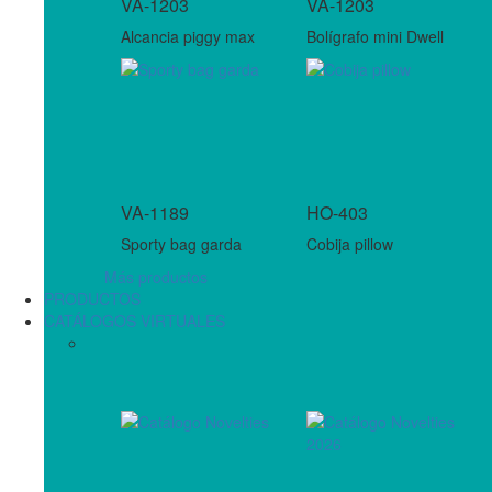
VA-1203
VA-1203
Alcancia piggy max
Bolígrafo mini Dwell
VA-1189
HO-403
Sporty bag garda
Cobija pillow
Más productos
PRODUCTOS
CATÁLOGOS VIRTUALES