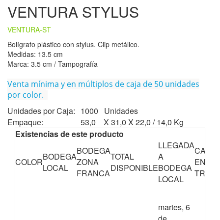
VENTURA STYLUS
VENTURA-ST
Bolígrafo plástico con stylus. Clip metálico.
Medidas: 13.5 cm
Marca: 3.5 cm / Tampografía
Venta mínima y en múltiplos de caja de 50 unidades
por color.
Unidades por Caja:
1000 Unidades
Empaque:
53,0 X 31,0 X 22,0 / 14,0 Kg
Existencias de este producto
LLEGADA
BODEGA
CANTI
BODEGA
TOTAL
A
COLOR
ZONA
EN
LOCAL
DISPONIBLE
BODEGA
FRANCA
TRÁNS
LOCAL
martes, 6
de