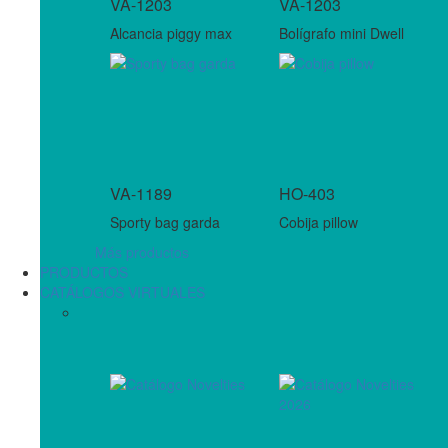
VA-1203
VA-1203
Alcancia piggy max
Bolígrafo mini Dwell
VA-1189
HO-403
Sporty bag garda
Cobija pillow
Más productos
PRODUCTOS
CATÁLOGOS VIRTUALES