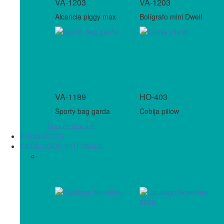
VA-1203
VA-1203
Alcancia piggy max
Bolígrafo mini Dwell
VA-1189
HO-403
Sporty bag garda
Cobija pillow
Más productos
PRODUCTOS
CATÁLOGOS VIRTUALES